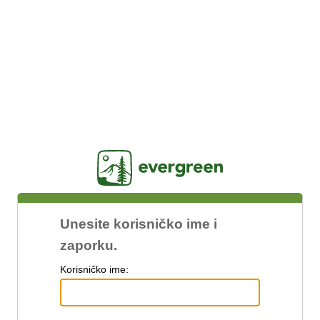
Jasig
Unesite korisničko ime i
zaporku.
K
orisničko ime: