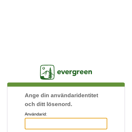
Jasig
Ange din användaridentitet
och ditt lösenord.
A
nvändarid: