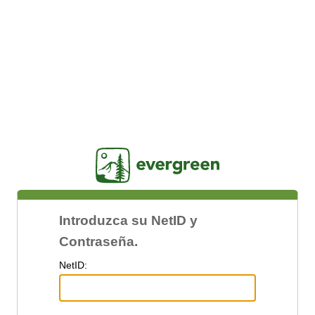
Jasig
Introduzca su NetID y
Contraseña.
N
etID: