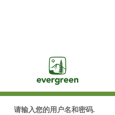
Jasig
请输入您的用户名和密码.