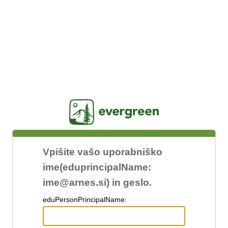
Jasig
Vpišite vašo uporabniško
ime(eduprincipalName:
ime@arnes.si) in geslo.
edu
PersonPrincipalName: