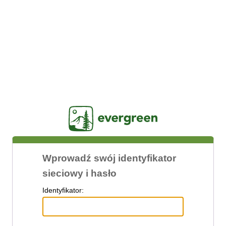
Jasig
Wprowadź swój identyfikator
sieciowy i hasło
I
dentyfikator: