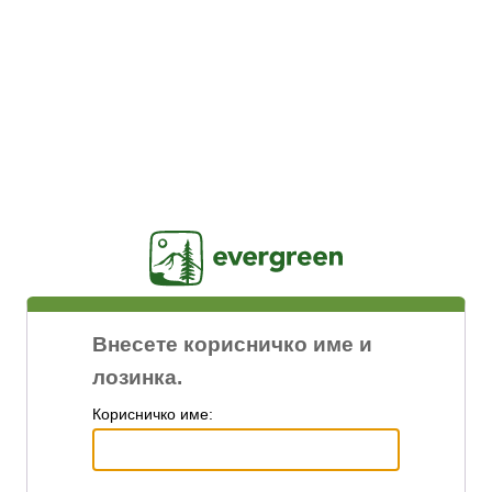
Jasig
Внесете корисничко име и
лозинка.
К
орисничко име: