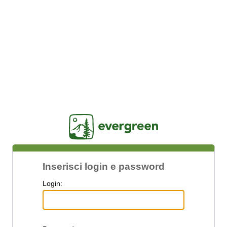
Jasig
Inserisci login e password
L
ogin: