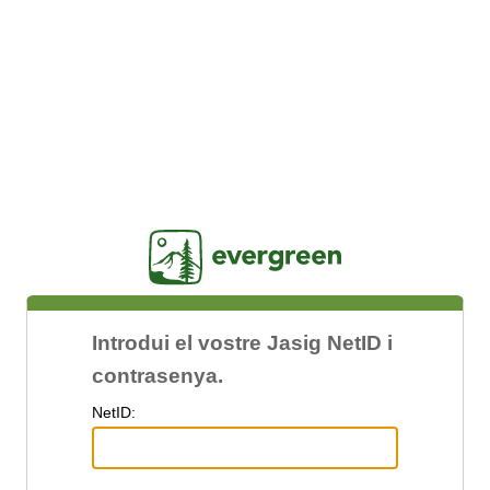
Jasig
Introdui el vostre Jasig NetID i
contrasenya.
N
etID: