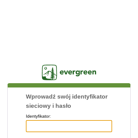
Jasig
Wprowadź swój identyfikator
sieciowy i hasło
I
dentyfikator: