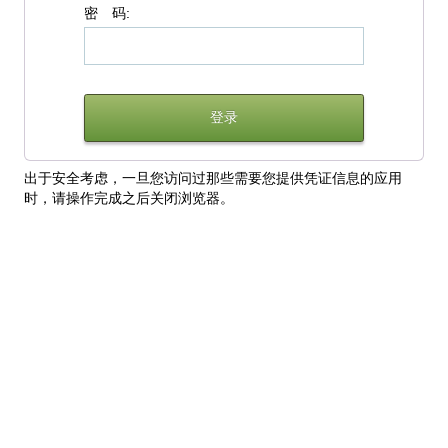
密 码:
出于安全考虑，一旦您访问过那些需要您提供凭证信息的应用
时，请操作完成之后关闭浏览器。