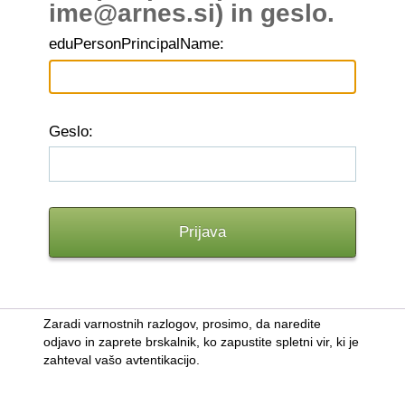
ime@arnes.si) in geslo.
edu
PersonPrincipalName:
G
eslo:
Zaradi varnostnih razlogov, prosimo, da naredite
odjavo in zaprete brskalnik, ko zapustite spletni vir, ki je
zahteval vašo avtentikacijo.