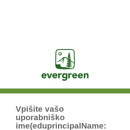
Jasig
Vpišite vašo
uporabniško
ime(eduprincipalName: