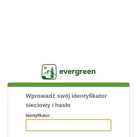
Jasig
Wprowadź swój identyfikator
sieciowy i hasło
I
dentyfikator: