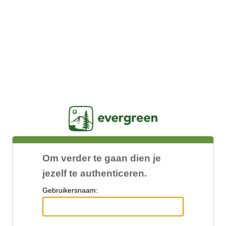
Jasig
Om verder te gaan dien je
jezelf te authenticeren.
G
ebruikersnaam: