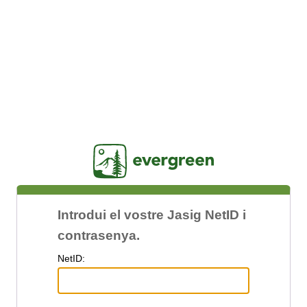
Jasig
Introdui el vostre Jasig NetID i
contrasenya.
N
etID: