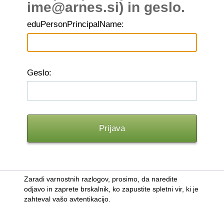
ime@arnes.si) in geslo.
edu
PersonPrincipalName:
G
eslo:
Zaradi varnostnih razlogov, prosimo, da naredite
odjavo in zaprete brskalnik, ko zapustite spletni vir, ki je
zahteval vašo avtentikacijo.