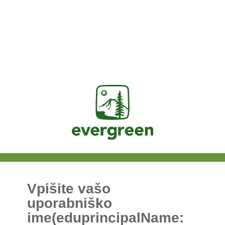
Jasig
Vpišite vašo
uporabniško
ime(eduprincipalName: