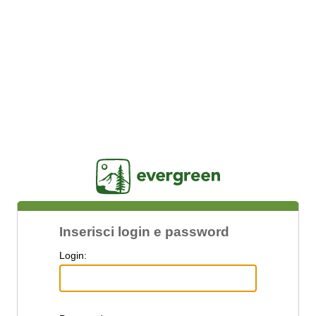
Jasig
Inserisci login e password
L
ogin: