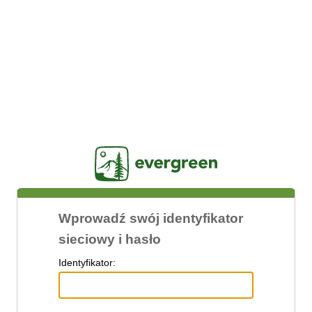
Jasig
Wprowadź swój identyfikator
sieciowy i hasło
I
dentyfikator: