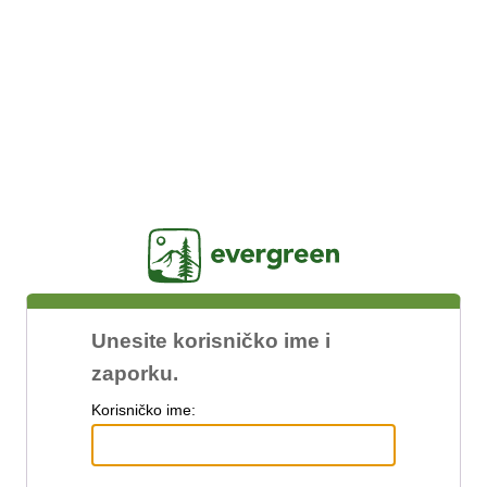
Jasig
Unesite korisničko ime i
zaporku.
K
orisničko ime: