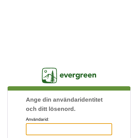
Jasig
Ange din användaridentitet
och ditt lösenord.
A
nvändarid: