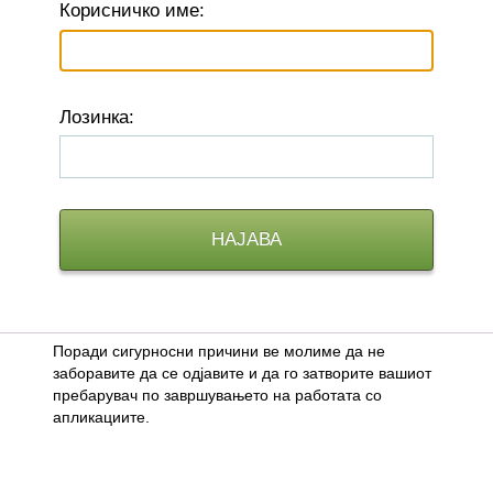
К
орисничко име:
Л
озинка:
Поради сигурносни причини ве молиме да не
заборавите да се одјавите и да го затворите вашиот
пребарувач по завршувањето на работата со
апликациите.