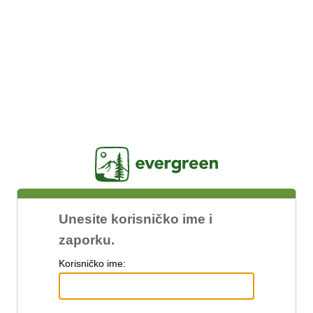
Jasig
Unesite korisničko ime i
zaporku.
K
orisničko ime: