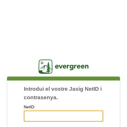
Jasig
Introdui el vostre Jasig NetID i
contrasenya.
N
etID: