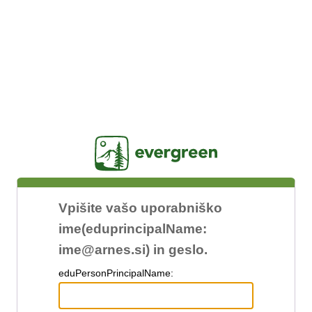
Jasig
Vpišite vašo uporabniško
ime(eduprincipalName:
ime@arnes.si) in geslo.
edu
PersonPrincipalName: