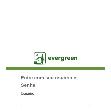
Jasig
Entre com seu usuário e
Senha
U
suário: