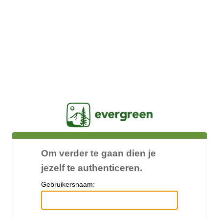
Jasig
Om verder te gaan dien je
jezelf te authenticeren.
G
ebruikersnaam: