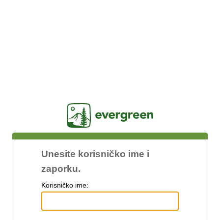
Jasig
Unesite korisničko ime i
zaporku.
K
orisničko ime: