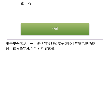
密 码:
出于安全考虑，一旦您访问过那些需要您提供凭证信息的应用
时，请操作完成之后关闭浏览器。