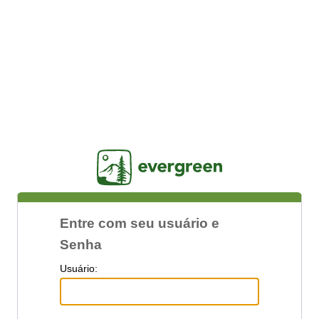
Jasig
Entre com seu usuário e
Senha
U
suário: