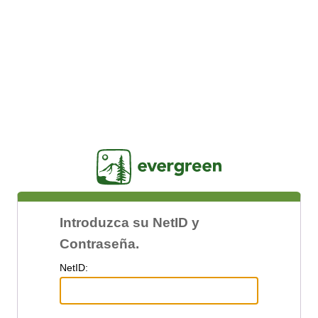
Jasig
Introduzca su NetID y
Contraseña.
N
etID: