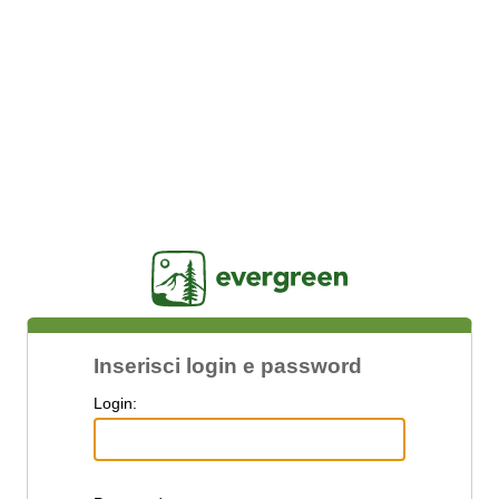
Jasig
Inserisci login e password
L
ogin: