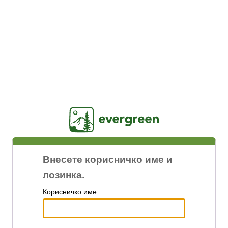
Jasig
Внесете корисничко име и
лозинка.
К
орисничко име: