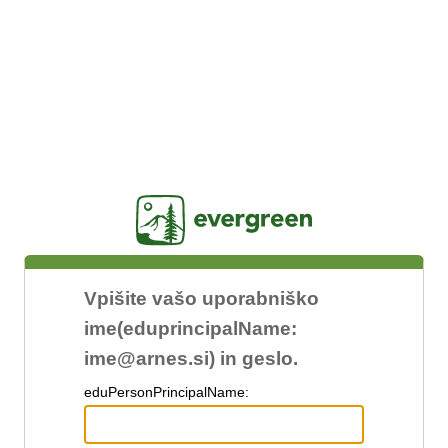
Jasig
Vpišite vašo uporabniško
ime(eduprincipalName:
ime@arnes.si) in geslo.
edu
PersonPrincipalName: