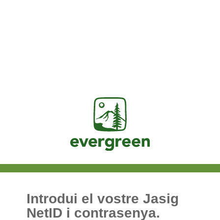
Jasig
Introdui el vostre Jasig
NetID i contrasenya.