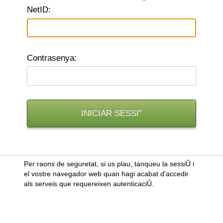
N
etID:
C
ontrasenya:
Per raons de seguretat, si us plau, tanqueu la sessiÛ i
el vostre navegador web quan hagi acabat d'accedir
als serveis que requereixen autenticaciÛ.