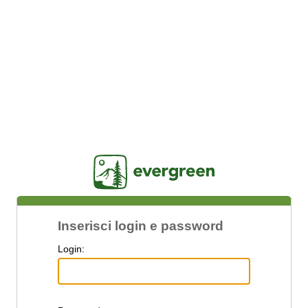
Jasig
Inserisci login e password
L
ogin: