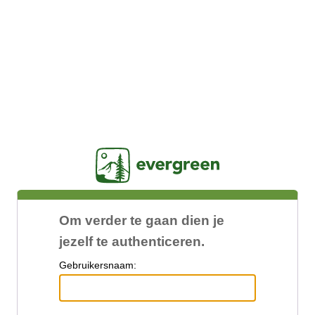
Jasig
Om verder te gaan dien je
jezelf te authenticeren.
G
ebruikersnaam: