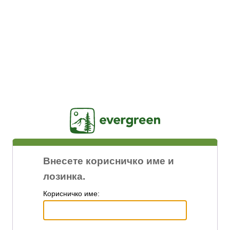
Jasig
Внесете корисничко име и
лозинка.
К
орисничко име: