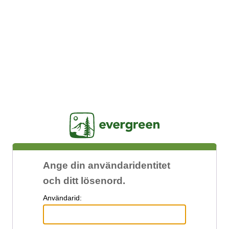
Jasig
Ange din användaridentitet
och ditt lösenord.
A
nvändarid: