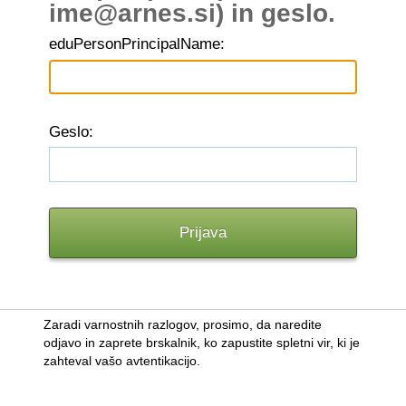
ime@arnes.si) in geslo.
edu
PersonPrincipalName:
G
eslo:
Zaradi varnostnih razlogov, prosimo, da naredite
odjavo in zaprete brskalnik, ko zapustite spletni vir, ki je
zahteval vašo avtentikacijo.