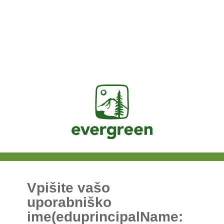
Jasig
Vpišite vašo
uporabniško
ime(eduprincipalName: