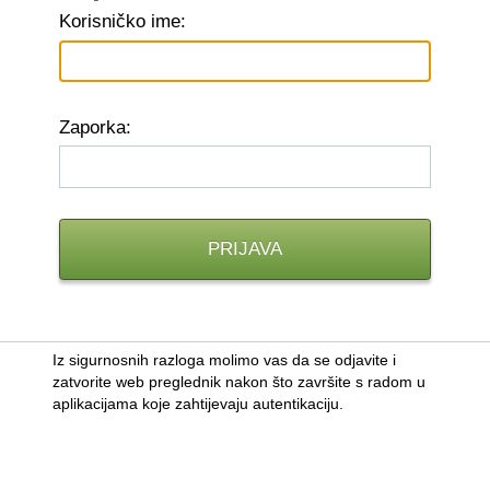
K
orisničko ime:
Z
aporka:
Iz sigurnosnih razloga molimo vas da se odjavite i
zatvorite web preglednik nakon što završite s radom u
aplikacijama koje zahtijevaju autentikaciju.