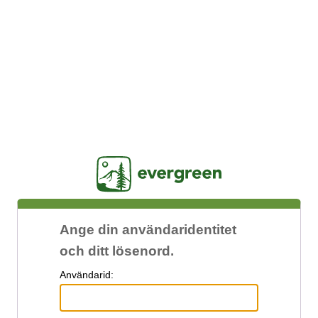
Jasig
Ange din användaridentitet
och ditt lösenord.
A
nvändarid: