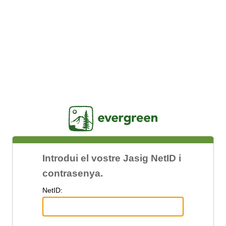
Jasig
Introdui el vostre Jasig NetID i
contrasenya.
N
etID: