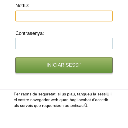
N
etID:
C
ontrasenya:
Per raons de seguretat, si us plau, tanqueu la sessiÛ i
el vostre navegador web quan hagi acabat d'accedir
als serveis que requereixen autenticaciÛ.