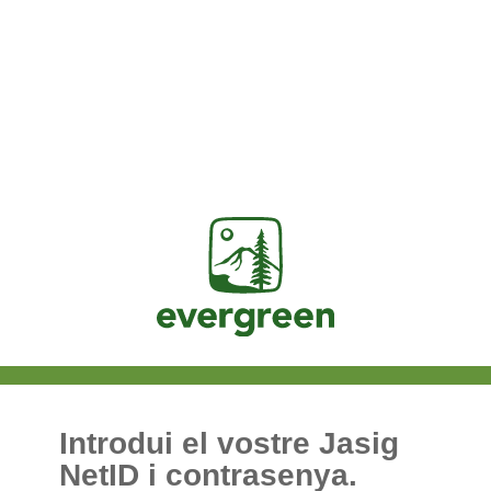
Jasig
Introdui el vostre Jasig
NetID i contrasenya.