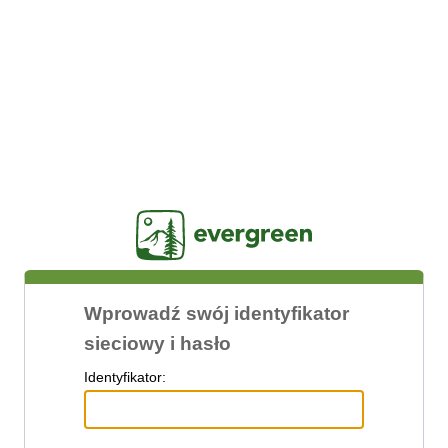
Jasig
Wprowadź swój identyfikator
sieciowy i hasło
I
dentyfikator: