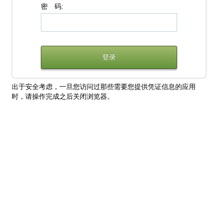
密 码:
出于安全考虑，一旦您访问过那些需要您提供凭证信息的应用
时，请操作完成之后关闭浏览器。