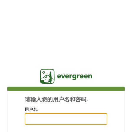
Jasig
请输入您的用户名和密码.
用户名: