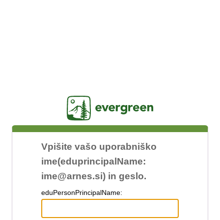
Jasig
Vpišite vašo uporabniško
ime(eduprincipalName:
ime@arnes.si) in geslo.
edu
PersonPrincipalName: