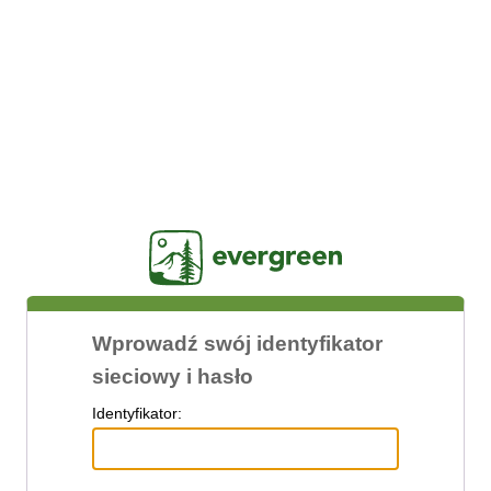
Jasig
Wprowadź swój identyfikator
sieciowy i hasło
I
dentyfikator: