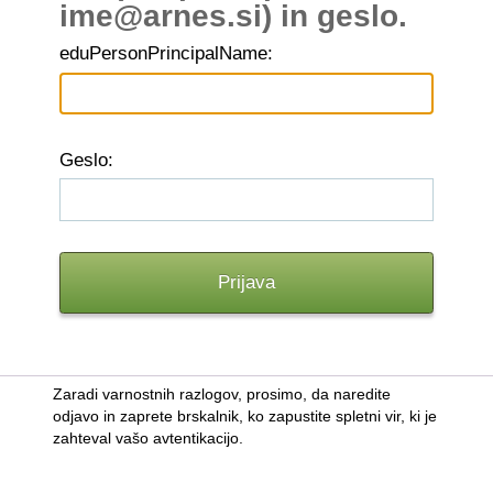
ime@arnes.si) in geslo.
edu
PersonPrincipalName:
G
eslo:
Zaradi varnostnih razlogov, prosimo, da naredite
odjavo in zaprete brskalnik, ko zapustite spletni vir, ki je
zahteval vašo avtentikacijo.