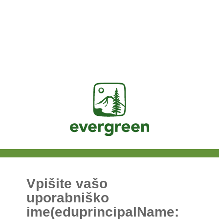
Jasig
Vpišite vašo
uporabniško
ime(eduprincipalName: