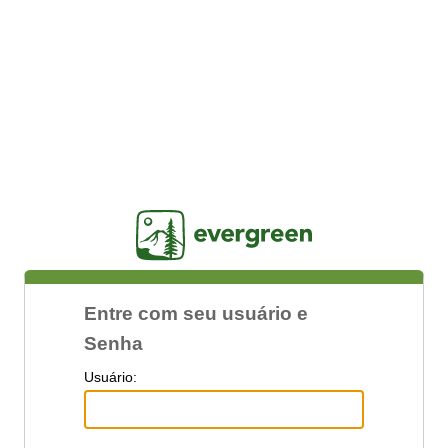
Jasig
Entre com seu usuário e
Senha
U
suário: