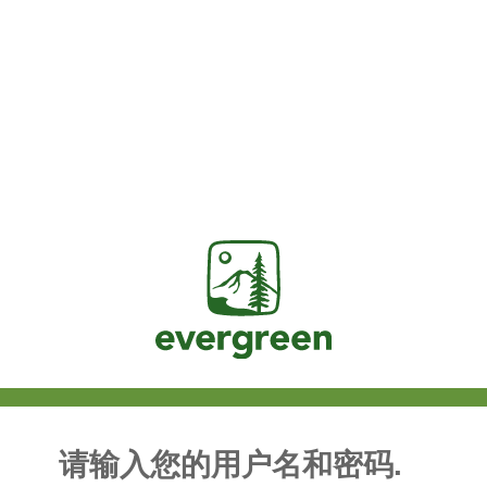
Jasig
请输入您的用户名和密码.